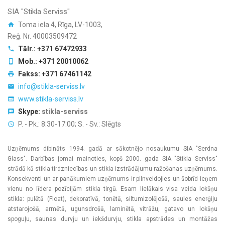
SIA "Stikla Serviss"
Toma iela 4, Rīga, LV-1003,
Reģ. Nr. 40003509472
Tālr.: +371 67472933
Mob.: +371 20010062
Fakss: +371 67461142
info@stikla-serviss.lv
www.stikla-serviss.lv
Skype:
stikla-serviss
P. - Pk.: 8:30-17:00; S. - Sv.: Slēgts
Uzņēmums dibināts 1994. gadā ar sākotnējo nosaukumu SIA "Serdna
Glass". Darbības jomai mainoties, kopš 2000. gada SIA "Stikla Serviss"
strādā kā stikla tirdzniecības un stikla izstrādājumu ražošanas uzņēmums.
Konsekventi un ar panākumiem uzņēmums ir pilnveidojies un šobrīd ieņem
vienu no līdera pozīcijām stikla tirgū. Esam lielākais visa veida lokšņu
stikla: pulētā (Float), dekoratīvā, tonētā, siltumizolējošā, saules enerģiju
atstarojošā, armētā, ugunsdrošā, laminētā, vitrāžu, gatavo un lokšņu
spoguļu, saunas durvju un iekšdurvju, stikla apstrādes un montāžas