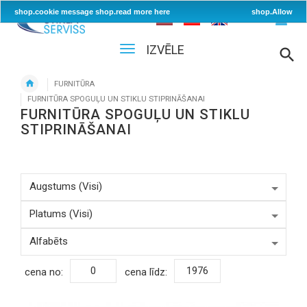
shop.cookie message
shop.read more here
shop.Allow
IZVĒLE
FURNITŪRA
FURNITŪRA SPOGUĻU UN STIKLU STIPRINĀŠANAI
FURNITŪRA SPOGUĻU UN STIKLU
STIPRINĀŠANAI
cena no:
cena līdz: