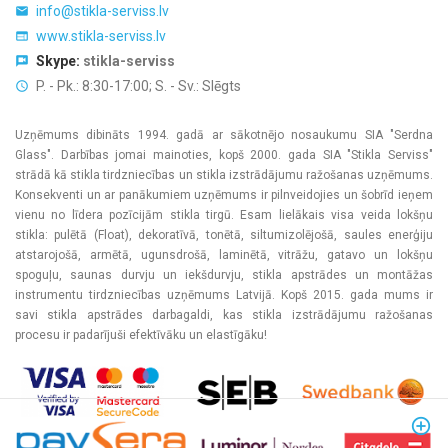
info@stikla-serviss.lv
www.stikla-serviss.lv
Skype:
stikla-serviss
P. - Pk.: 8:30-17:00; S. - Sv.: Slēgts
Uzņēmums dibināts 1994. gadā ar sākotnējo nosaukumu SIA "Serdna
Glass". Darbības jomai mainoties, kopš 2000. gada SIA "Stikla Serviss"
strādā kā stikla tirdzniecības un stikla izstrādājumu ražošanas uzņēmums.
Konsekventi un ar panākumiem uzņēmums ir pilnveidojies un šobrīd ieņem
vienu no līdera pozīcijām stikla tirgū. Esam lielākais visa veida lokšņu
stikla: pulētā (Float), dekoratīvā, tonētā, siltumizolējošā, saules enerģiju
atstarojošā, armētā, ugunsdrošā, laminētā, vitrāžu, gatavo un lokšņu
spoguļu, saunas durvju un iekšdurvju, stikla apstrādes un montāžas
instrumentu tirdzniecības uzņēmums Latvijā. Kopš 2015. gada mums ir
savi stikla apstrādes darbagaldi, kas stikla izstrādājumu ražošanas
procesu ir padarījuši efektīvāku un elastīgāku!