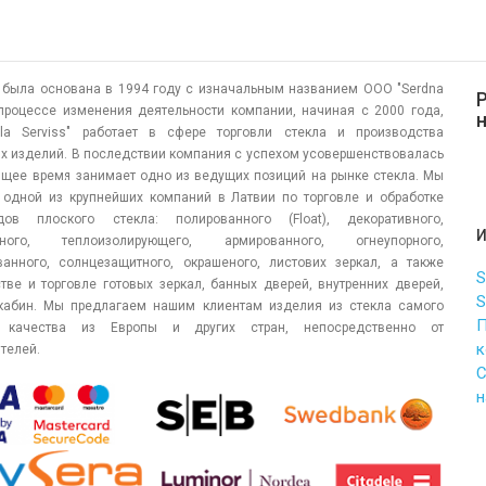
была основана в 1994 году с изначальным названием ООО "Serdna
 процессе изменения деятельности компании, начиная с 2000 года,
kla Serviss" работает в сфере торговли стекла и производства
х изделий. В последствии компания с успехом усовершенствовалась
ящее время занимает одно из ведущих позиций на рынке стекла. Мы
одной из крупнейших компаний в Латвии по торговле и обработке
ов плоского стекла: полированного (Float), декоративного,
нного, теплоизолирующего, армированного, огнеупорного,
анного, солнцезащитного, окрашеного, листових зеркал, а также
S
тве и торговле готовых зеркал, банных дверей, внутренних дверей,
S
кабин. Мы предлагаем нашим клиентам изделия из стекла самого
П
 качества из Европы и других стран, непосредственно от
к
телей.
С
н