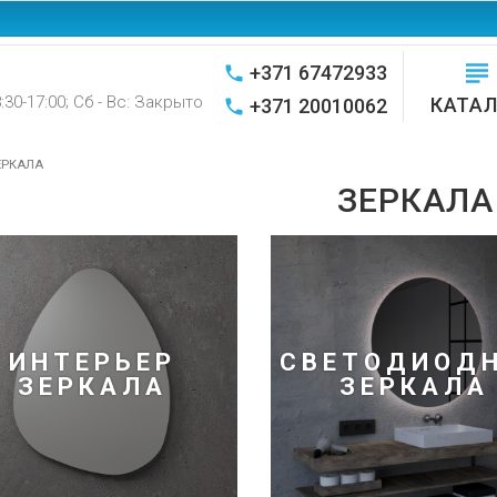
Мой профиль
Избранное
Оплачивать
+371 67472933
8:30-17:00; Сб - Вс: Закрыто
КАТА
+371 20010062
ЕРКАЛА
ЗЕРКАЛА
ИНТЕРЬЕР
СВЕТОДИОД
ЗЕРКАЛА
ЗЕРКАЛА