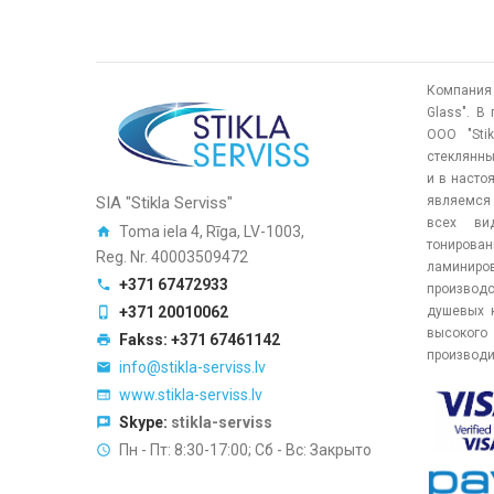
Компания 
Glass". В
ООО "Sti
стеклянны
и в насто
SIA "Stikla Serviss"
являемся 
всех вид
Toma iela 4, Rīga, LV-1003,
тонирова
Reg. Nr. 40003509472
ламиниров
+371 67472933
производс
+371 20010062
душевых 
высокого
Fakss: +371 67461142
производи
info@stikla-serviss.lv
www.stikla-serviss.lv
Skype:
stikla-serviss
Пн - Пт: 8:30-17:00; Сб - Вс: Закрыто