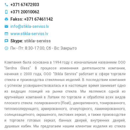
+371 67472933
+371 20010062
Fakss: +371 67461142
info@stikla-serviss.lv
www.stikla-serviss.lv
Skype:
stikla-serviss
Пн - Пт: 8:30-17:00; Сб - Вс: Закрыто
Компания была основана в 1994 году с изначальным названием ООО
"Serdna Glass". В процессе изменения деятельности компании,
начиная с 2000 года, ООО "Stikla Serviss" работает в сфере торговли
стекла и производства стеклянных изделий. В последствии компания
с успехом усовершенствовалась и в настоящее время занимает одно
из ведущих позиций на рынке стекла. Мы являемся одной из
крупнейших компаний в Латвии по торговле и обработке всех видов
плоского стекла: полированного (Float), декоративного, тонированного,
теплоизолирующего, армированного, огнеупорного, ламинированного,
солнцезащитного, окрашеного, листових зеркал, а также производстве
и торговле готовых зеркал, банных дверей, внутренних дверей,
душевых кабин. Мы предлагаем нашим клиентам изделия из стекла